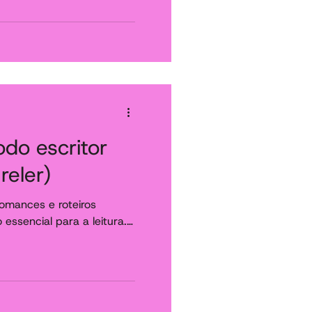
odo escritor
reler)
 romances e roteiros
ssencial para a leitura.
 não leia muito...