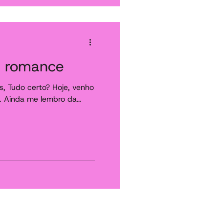
u romance
s, Tudo certo? Hoje, venho
l. Ainda me lembro da
er um livro,...