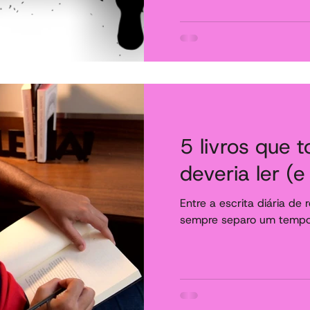
5 livros que t
deveria ler (e 
Entre a escrita diária de
sempre separo um tempo e
Não existe um escritor que