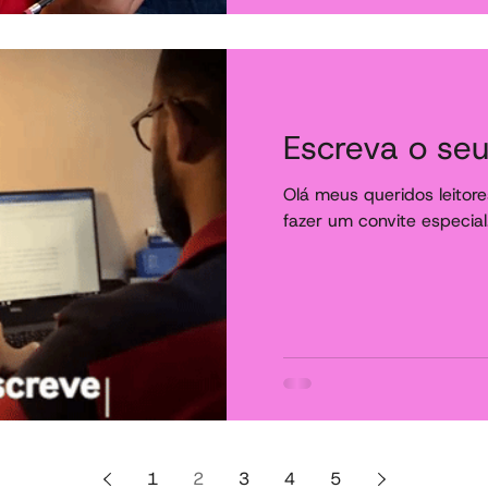
Escreva o se
Olá meus queridos leitore
fazer um convite especia
sensação de querer escrev
1
2
3
4
5