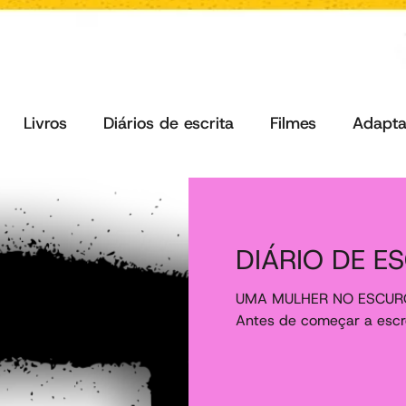
Livros
Diários de escrita
Filmes
Adapta
DIÁRIO DE E
UMA MULHER NO ESCURO Le
Antes de começar a escre
arquivo chamado “Escalet
da...