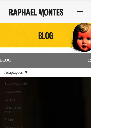
BLOG
BLOG
Adaptações
Todos os posts
Indicações
Livros
Diários de
escrita
Filmes
Adaptações